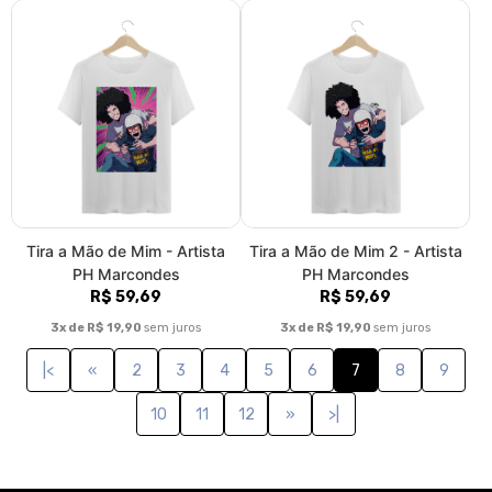
Tira a Mão de Mim - Artista
Tira a Mão de Mim 2 - Artista
PH Marcondes
PH Marcondes
R$ 59,69
R$ 59,69
3x de R$ 19,90
sem juros
3x de R$ 19,90
sem juros
|<
«
2
3
4
5
6
7
8
9
10
11
12
»
>|