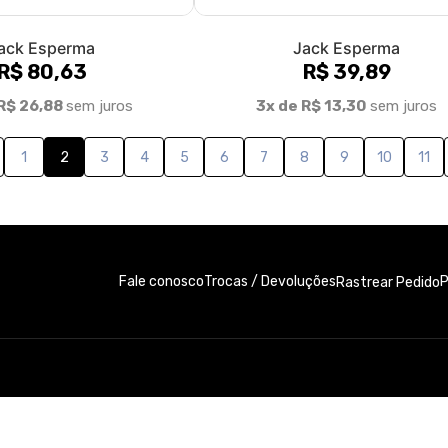
ack Esperma
Jack Esperma
R$ 80,63
R$ 39,89
R$ 26,88
sem juros
3x de R$ 13,30
sem juros
1
2
3
4
5
6
7
8
9
10
11
Fale conosco
Trocas / Devoluções
P
Rastrear Pedido