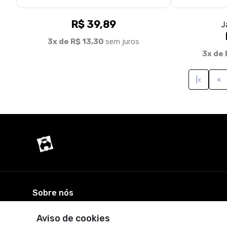
R$ 39,89
J
3x de R$ 13,30
sem juros
3x de 
|<
«
Sobre nós
Aviso de cookies
© Dados do vendedor: CPF 180.411.868-07