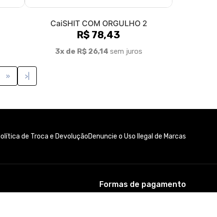
CaiSHIT COM ORGULHO 2
R$ 78,43
3x de R$ 26,14
sem juros
»
>|
olítica de Troca e Devolução
Denuncie o Uso Ilegal de Marcas
Formas de pagamento