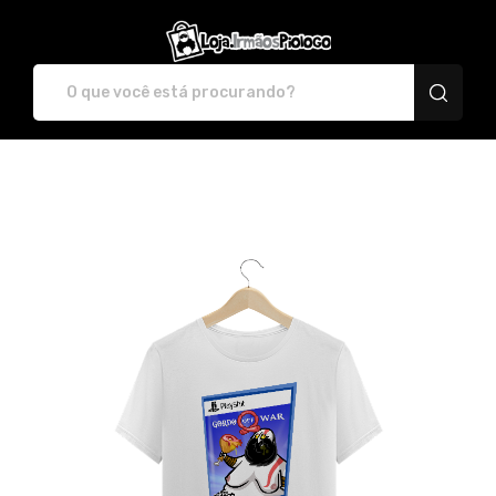
irmaospiologo - Camis