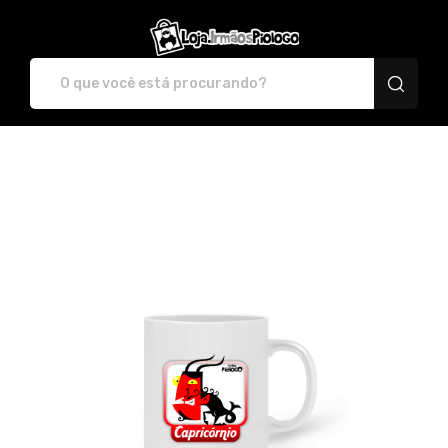
irmaospiologo - Camis