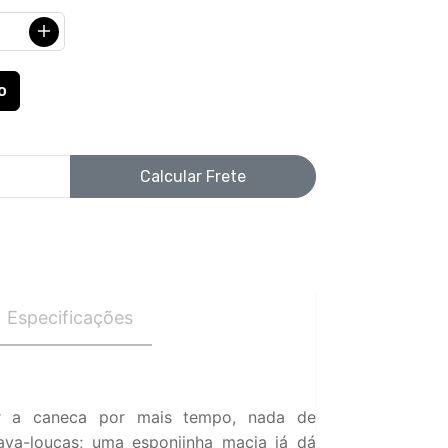
Calcular Frete
Especificações
 a caneca por mais tempo, nada de
ava-louças; uma esponjinha macia já dá