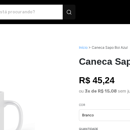
odutos personalizados
Início
>
Caneca Sapo Boi Azul
Caneca Sap
R$ 45,24
ou
3x de R$ 15,08
sem ju
COR
QUANTIDADE