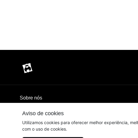
Sobre nós
Aviso de cookies
© Dados do vendedor: CPF 180.411.868-07
Utilizamos cookies para oferecer melhor experiência, mel
com o uso de cookies.