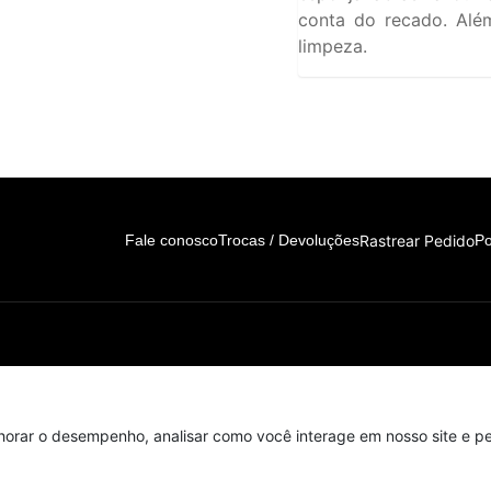
conta do recado. Além
limpeza.
Rastrear Pedido
Fale conosco
Trocas / Devoluções
Po
horar o desempenho, analisar como você interage em nosso site e per