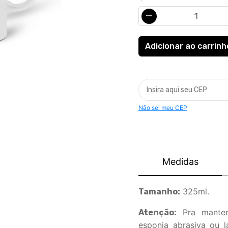
Não sei meu CEP
Medidas
325ml.
Tamanho:
Pra manter
Atenção:
esponja abrasiva ou l