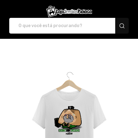
irmaospiologo - Camis