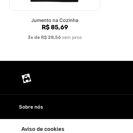
Jumento na Cozinha
R$ 85,69
3x de R$ 28,56
sem juros
Sobre nós
© Dados do vendedor: CPF 180.411.868-07
Aviso de cookies