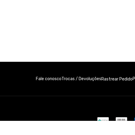
Fale conosco
Trocas / Devoluções
P
Rastrear Pedido